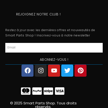
REJOIGNEZ NOTRE CLUB !
Restez à jour avec les dernières offres et nouveautés de
Smart Parts Shop ! Inscrivez-vous à notre newsletter
Email
ABONNEZ-VOUS !
F
I
Y
T
P
a
n
o
w
i
c
s
u
i
n
e
t
t
t
t
b
a
u
t
e
o
g
b
e
r
o
r
e
r
e
© 2025 Smart Parts Shop. Tous droits
réservés.