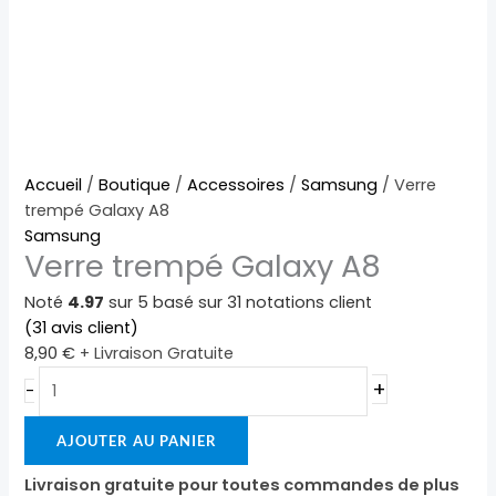
quantité
Accueil
/
Boutique
/
Accessoires
/
Samsung
/ Verre
de
trempé Galaxy A8
Verre
Samsung
Verre trempé Galaxy A8
trempé
Galaxy
Noté
4.97
sur 5 basé sur
31
notations client
A8
(
31
avis client)
8,90
€
+ Livraison Gratuite
+
-
AJOUTER AU PANIER
Livraison gratuite pour toutes commandes de plus