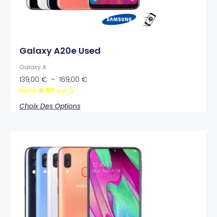
la
page
du
produit
Galaxy A20e Used
Galaxy A
139,00
€
–
169,00
€
Note
4.97
sur 5
Choix Des Options
Plage
Ce
de
produit
prix :
a
169,00 €
plusieurs
à
variations.
199,00 €
Les
options
peuvent