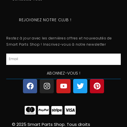
REJOIGNEZ NOTRE CLUB !
Restez à jour avec les dernières offres et nouveautés de
Smart Parts Shop ! Inscrivez-vous à notre newsletter
Email
ABONNEZ-VOUS !
F
I
Y
T
P
a
n
o
w
i
c
s
u
i
n
e
t
t
t
t
b
a
u
t
e
o
g
b
e
r
o
r
e
r
e
© 2025 Smart Parts Shop. Tous droits