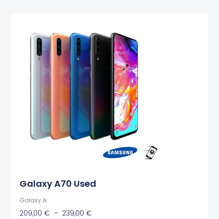
Plage
Ce
de
produit
prix :
a
209,00 €
plusieurs
à
variations.
239,00 €
Les
options
peuvent
être
choisies
sur
la
page
du
produit
Galaxy A70 Used
Galaxy A
209,00
€
–
239,00
€