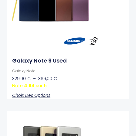
peuvent
être
choisies
sur
la
page
du
produit
Galaxy Note 9 Used
Galaxy Note
329,00
€
–
369,00
€
Note
4.94
sur 5
Choix Des Options
Ce
produit
a
plusieurs