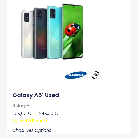
prix :
a
209,00 €
plusieurs
à
variations.
249,00 €
Les
options
peuvent
être
choisies
sur
la
page
du
produit
Galaxy A51 Used
Galaxy A
209,00
€
–
249,00
€
Note
4.95
sur 5
Choix Des Options