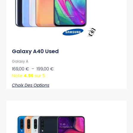
être
choisies
sur
la
page
du
produit
Galaxy A40 Used
Galaxy A
169,00
€
–
199,00
€
Note
4.96
sur 5
Choix Des Options
Plage
Ce
de
produit
prix :
a
169,00 €
plusieurs
à
variations.