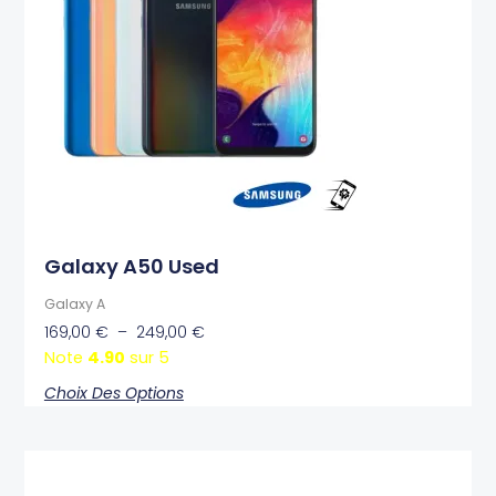
249,00 €
Les
options
peuvent
être
choisies
sur
la
page
du
produit
Galaxy A50 Used
Galaxy A
169,00
€
–
249,00
€
Note
4.90
sur 5
Choix Des Options
Plage
Ce
de
produit