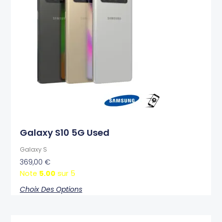
variations.
Les
options
peuvent
être
choisies
sur
la
page
du
produit
Galaxy S10 5G Used
Galaxy S
369,00
€
Note
5.00
sur 5
Choix Des Options
Plage
Ce