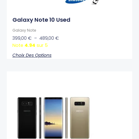
page
du
produit
Galaxy Note 10 Used
Galaxy Note
399,00
€
–
489,00
€
Note
4.94
sur 5
Choix Des Options
Plage
Ce
de
produit
prix :
a
249,00 €
plusieurs
à
variations.
279,00 €
Les
options
peuvent
être
choisies