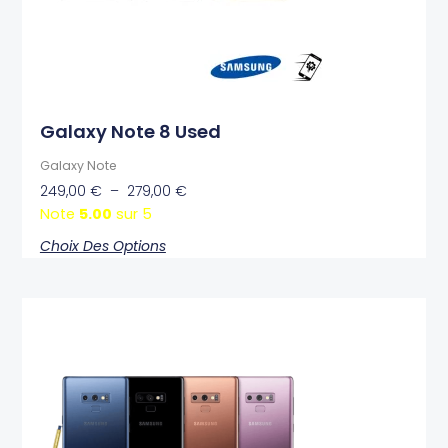
sur
la
page
du
produit
Galaxy Note 8 Used
Galaxy Note
249,00
€
–
279,00
€
Note
5.00
sur 5
Choix Des Options
Plage
Ce
de
produit
prix :
a
329,00 €
plusieurs
à
variations.
369,00 €
Les
options