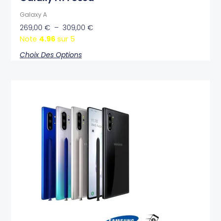
Galaxy A
269,00
€
–
309,00
€
Note
4.96
sur 5
Choix Des Options
Plage
Ce
de
produit
prix :
a
399,00 €
plusieurs
à
variations.
489,00 €
Les
options
peuvent
être
choisies
sur
la