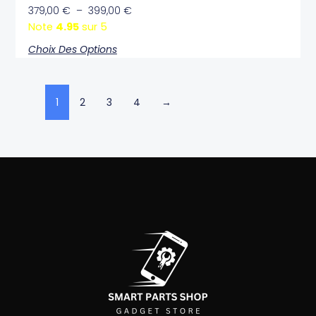
379,00
€
–
399,00
€
Note
4.95
sur 5
Choix Des Options
1
2
3
4
→