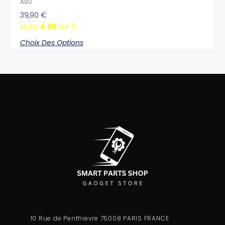
A80
39,90
€
Note
4.98
sur 5
Choix Des Options
10 Rue de Penthievre 75008 PARIS FRANCE