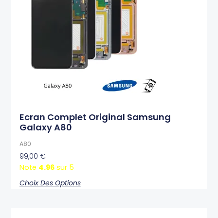
Les
options
peuvent
être
choisies
sur
la
page
du
produit
Ecran Complet Original Samsung
Galaxy A80
A80
99,00
€
Note
4.96
sur 5
Choix Des Options