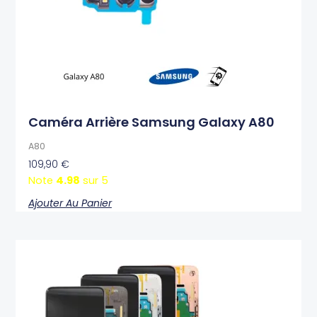
Caméra Arrière Samsung Galaxy A80
A80
109,90
€
Note
4.98
sur 5
Ajouter Au Panier
Ce
produit
a
plusieurs
variations.