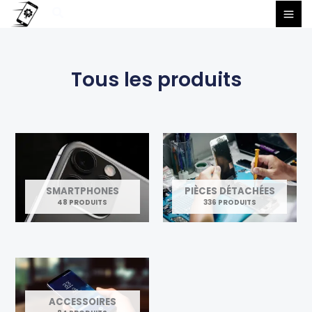
Aller
Rechercher
au
contenu
Tous les produits
SMARTPHONES
PIÈCES DÉTACHÉES
48 PRODUITS
336 PRODUITS
ACCESSOIRES