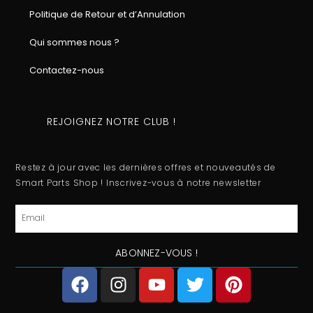
Politique de Retour et d’Annulation
Qui sommes nous ?
Contactez-nous
REJOIGNEZ NOTRE CLUB !
Restez à jour avec les dernières offres et nouveautés de
Smart Parts Shop ! Inscrivez-vous à notre newsletter
Email
ABONNEZ-VOUS !
F
I
Y
T
P
a
n
o
w
i
c
s
u
i
n