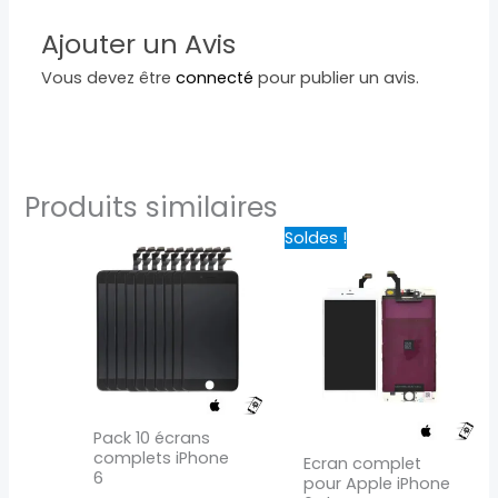
Ajouter un Avis
Vous devez être
connecté
pour publier un avis.
Produits similaires
Le
Le
Ce
Ce
Soldes !
prix
prix
produit
produit
initial
actuel
a
a
était :
est :
59,00 €.
14,90 €.
plusieurs
plusieurs
variations.
variations.
Les
Les
options
options
peuvent
peuvent
Pack 10 écrans
être
être
complets iPhone
Ecran complet
choisies
choisies
6
pour Apple iPhone
sur
sur