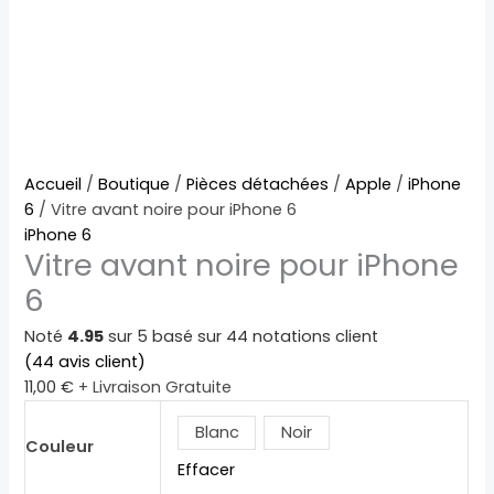
quantité
Accueil
/
Boutique
/
Pièces détachées
/
Apple
/
iPhone
de
6
/ Vitre avant noire pour iPhone 6
Vitre
iPhone 6
Vitre avant noire pour iPhone
avant
noire
6
pour
iPhone
Noté
4.95
sur 5 basé sur
44
notations client
6
(
44
avis client)
11,00
€
+ Livraison Gratuite
Blanc
Noir
Couleur
Effacer