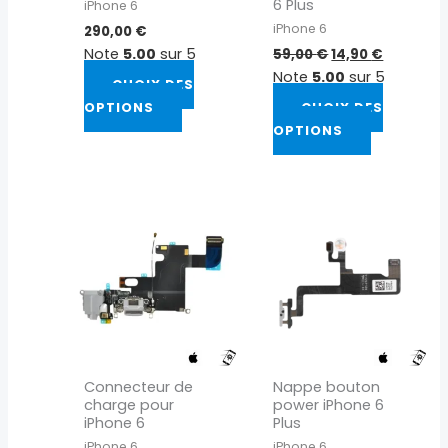
6 Plus
iPhone 6
la
la
iPhone 6
290,00
€
page
page
Note
5.00
sur 5
59,00
€
14,90
€
du
du
Note
5.00
sur 5
CHOIX DES
produit
produit
OPTIONS
CHOIX DES
OPTIONS
Connecteur de
Nappe bouton
charge pour
power iPhone 6
iPhone 6
Plus
iPhone 6
iPhone 6