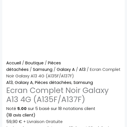
quantité
Accueil
/
Boutique
/
Pièces
de
détachées
/
Samsung
/
Galaxy A
/
A13
/ Ecran Complet
Ecran
Noir Galaxy A13 4G (A135F/A137F)
Complet
A13
,
Galaxy A
,
Pièces détachées
,
Samsung
Ecran Complet Noir Galaxy
Noir
Galaxy
A13 4G (A135F/A137F)
A13
4G
Noté
5.00
sur 5 basé sur
18
notations client
(A135F/A137F)
(
18
avis client)
59,90
€
+ Livraison Gratuite