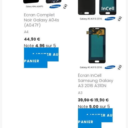
Ecran Complet
Noir Galaxy A04s
(A047F)
A4
44,90
€
Note
4.96
sur 5
AJOUTER AU
PANIER
Écran InCell
Samsung Galaxy
A3 2016 A310N
A3
39,90
€
19,90
€
Note
5.00
sur 5
AJOUTER AU
PANIER