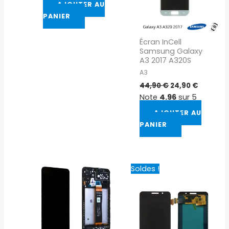
AJOUTER AU
PANIER
Écran InCell
Samsung Galaxy
A3 2017 A320S
A3
44,90
€
24,90
€
Note
4.96
sur 5
AJOUTER AU
PANIER
Le
Le
Soldes !
prix
prix
initial
actuel
était :
est :
39,90 €.
19,90 €.