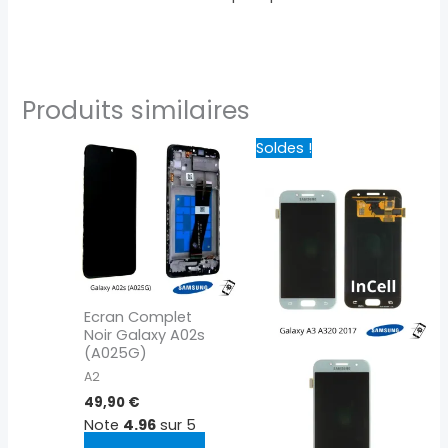
Produits similaires
Le
Le
Soldes !
prix
prix
initial
actuel
était :
est :
44,90 €.
24,90 €.
Ecran Complet
Noir Galaxy A02s
(A025G)
A2
49,90
€
Note
4.96
sur 5