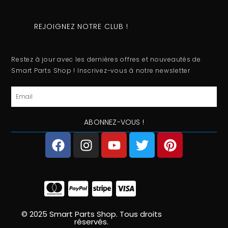
REJOIGNEZ NOTRE CLUB !
Restez à jour avec les dernières offres et nouveautés de
Smart Parts Shop ! Inscrivez-vous à notre newsletter
Email
ABONNEZ-VOUS !
F
I
Y
T
P
a
n
o
w
i
c
s
u
i
n
e
t
t
t
t
b
a
u
t
e
o
g
b
e
r
o
r
e
r
e
© 2025 Smart Parts Shop. Tous droits
réservés.
k
a
s