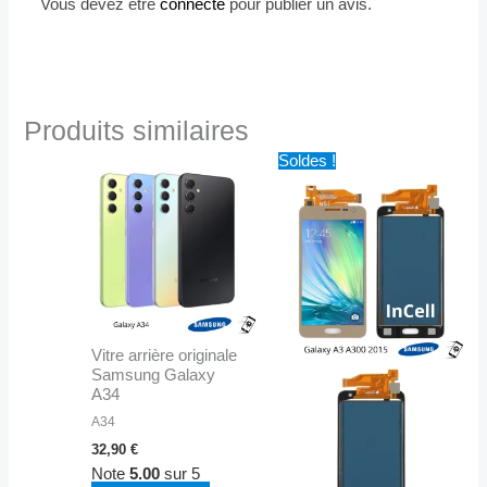
Vous devez être
connecté
pour publier un avis.
Produits similaires
Le
Le
Ce
Soldes !
prix
prix
produit
initial
actuel
a
était :
est :
34,90 €.
14,90 €.
plusieurs
variations.
Les
options
peuvent
Vitre arrière originale
être
Samsung Galaxy
choisies
A34
sur
A34
la
32,90
€
page
Note
5.00
sur 5
du