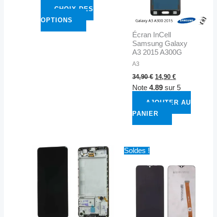
CHOIX DES
produit
OPTIONS
Écran InCell
Samsung Galaxy
A3 2015 A300G
A3
34,90
€
14,90
€
Note
4.89
sur 5
AJOUTER AU
PANIER
Le
Le
Soldes !
prix
prix
initial
actuel
était :
est :
35,90 €.
14,90 €.