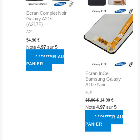
Ecran Complet Noir
Galaxy A21s
(A217F)
A21
54,90
€
Note
4.97
sur 5
AJOUTER AU
PANIER
Écran InCell
Samsung Galaxy
A10e Noir
A10
35,90
€
14,90
€
Note
4.97
sur 5
AJOUTER AU
PANIER