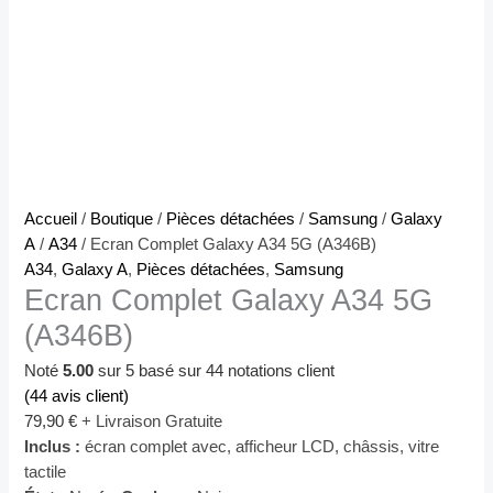
quantité
Accueil
/
Boutique
/
Pièces détachées
/
Samsung
/
Galaxy
de
A
/
A34
/ Ecran Complet Galaxy A34 5G (A346B)
Ecran
A34
,
Galaxy A
,
Pièces détachées
,
Samsung
Ecran Complet Galaxy A34 5G
Complet
Galaxy
(A346B)
A34
5G
Noté
5.00
sur 5 basé sur
44
notations client
(A346B)
(
44
avis client)
79,90
€
+ Livraison Gratuite
Inclus :
écran complet avec, afficheur LCD, châssis, vitre
tactile