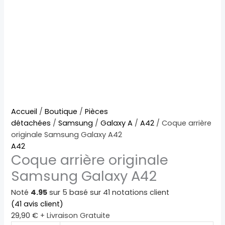
quantité
Accueil
/
Boutique
/
Pièces
de
détachées
/
Samsung
/
Galaxy A
/
A42
/ Coque arrière
Coque
originale Samsung Galaxy A42
arrière
A42
Coque arrière originale
originale
Samsung
Samsung Galaxy A42
Galaxy
A42
Noté
4.95
sur 5 basé sur
41
notations client
(
41
avis client)
29,90
€
+ Livraison Gratuite