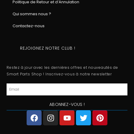
Politique de Retour et d’Annulation
Qui sommes nous ?
Contactez-nous
REJOIGNEZ NOTRE CLUB !
Restez à jour avec les dernières offres et nouveautés de
Smart Parts Shop ! Inscrivez-vous à notre newsletter
Email
ABONNEZ-VOUS !
F
I
Y
T
P
a
n
o
w
i
c
s
u
i
n