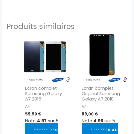
Produits similaires
Ce
produit
a
plusieurs
variations.
Les
options
peuvent
Ecran complet
Ecran complet
être
Samsung Galaxy
Original Samsung
choisies
A7 2015
Galaxy A7 2018
sur
A7
A7
la
59,90
€
89,00
€
page
Note
4.97
sur 5
Note
4.95
sur 5
du
CHOIX DES
AJOUTER AU
produit