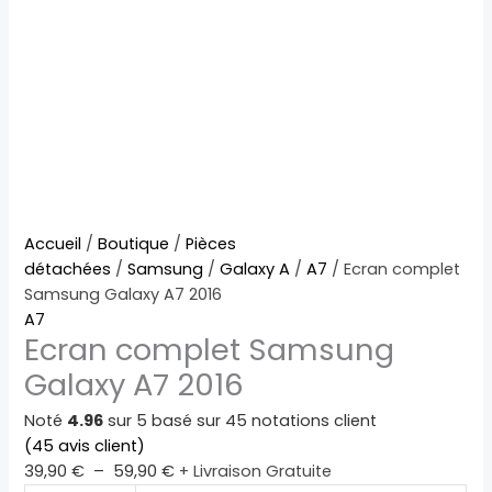
quantité
Plage
Accueil
/
Boutique
/
Pièces
de
de
détachées
/
Samsung
/
Galaxy A
/
A7
/ Ecran complet
Ecran
prix :
Samsung Galaxy A7 2016
complet
39,90 €
A7
Ecran complet Samsung
Samsung
à
Galaxy
59,90 €
Galaxy A7 2016
A7
2016
Noté
4.96
sur 5 basé sur
45
notations client
(
45
avis client)
39,90
€
–
59,90
€
+ Livraison Gratuite