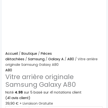
quantité
Accueil
/
Boutique
/
Pièces
de
détachées
/
Samsung
/
Galaxy A
/
A80
/ Vitre arrière
Vitre
originale Samsung Galaxy A80
arrière
A80
Vitre arrière originale
originale
Samsung
Samsung Galaxy A80
Galaxy
A80
Noté
4.98
sur 5 basé sur
41
notations client
(
41
avis client)
39,90
€
+ Livraison Gratuite