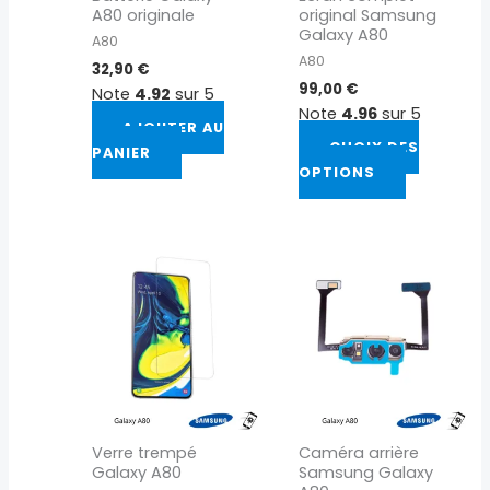
A80 originale
original Samsung
choisies
Galaxy A80
A80
sur
A80
32,90
€
la
99,00
€
Note
4.92
sur 5
page
Note
4.96
sur 5
du
AJOUTER AU
CHOIX DES
produit
PANIER
OPTIONS
Verre trempé
Caméra arrière
Galaxy A80
Samsung Galaxy