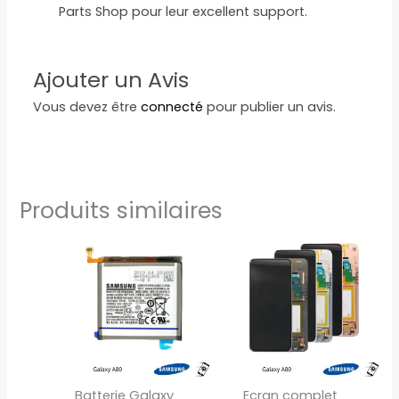
Parts Shop pour leur excellent support.
Ajouter un Avis
Vous devez être
connecté
pour publier un avis.
Produits similaires
Ce
produit
a
plusieurs
variations.
Les
options
peuvent
Batterie Galaxy
Ecran complet
être