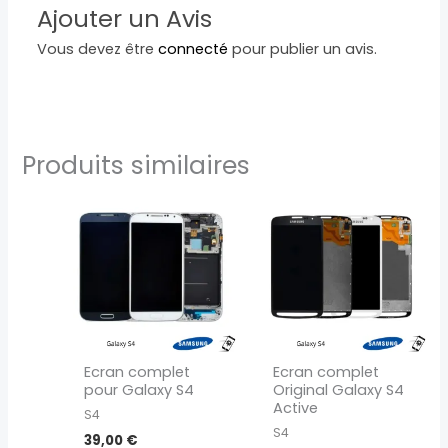
Ajouter un Avis
Vous devez être
connecté
pour publier un avis.
Produits similaires
Ce
Ce
produit
produit
a
a
plusieurs
plusieurs
variations.
variations.
Les
Les
options
options
peuvent
peuvent
Ecran complet
Ecran complet
être
être
pour Galaxy S4
Original Galaxy S4
choisies
choisies
Active
S4
sur
sur
S4
39,00
€
la
la