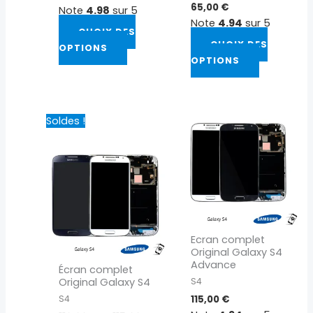
65,00
€
Note
4.98
sur 5
page
page
Note
4.94
sur 5
du
du
CHOIX DES
CHOIX DES
produit
produit
OPTIONS
OPTIONS
Plage
Ce
Ce
Soldes !
de
produit
produit
prix :
a
a
110,00 €
à
plusieurs
plusieurs
115,00 €
variations.
variations.
Les
Les
options
options
peuvent
peuvent
Ecran complet
être
être
Original Galaxy S4
choisies
choisies
Advance
Écran complet
sur
sur
Original Galaxy S4
S4
la
la
S4
115,00
€
page
page