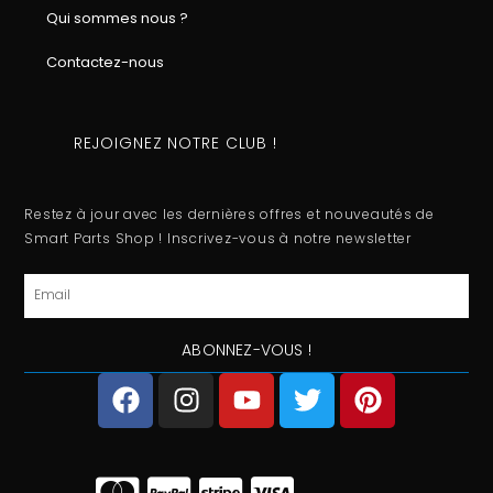
Qui sommes nous ?
Contactez-nous
REJOIGNEZ NOTRE CLUB !
Restez à jour avec les dernières offres et nouveautés de
Smart Parts Shop ! Inscrivez-vous à notre newsletter
Email
ABONNEZ-VOUS !
F
I
Y
T
P
a
n
o
w
i
c
s
u
i
n
e
t
t
t
t