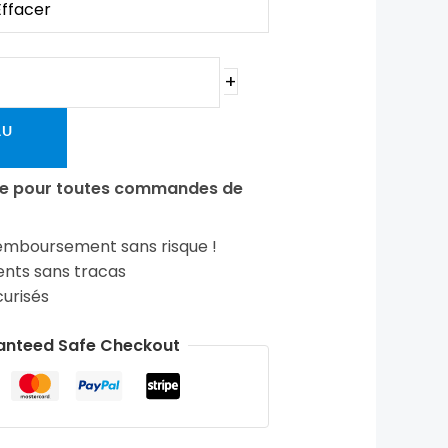
Effacer
+
AU
ite pour toutes commandes de
emboursement sans risque !
ts sans tracas
urisés
anteed Safe Checkout