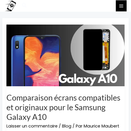
Aller
Rechercher
au
contenu
Comparaison
écrans
compatibles
et
originaux
pour
le
Samsung
Galaxy
A10
Comparaison écrans compatibles
et originaux pour le Samsung
Galaxy A10
Laisser un commentaire
/
Blog
/ Par
Maurice Maubert