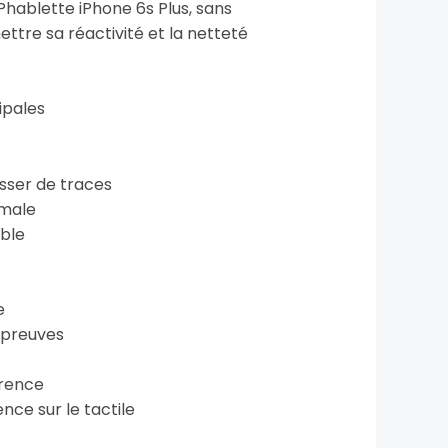
 Phablette iPhone 6s Plus, sans
tre sa réactivité et la netteté
ipales
isser de traces
imale
ible
e
épreuves
érence
ce sur le tactile