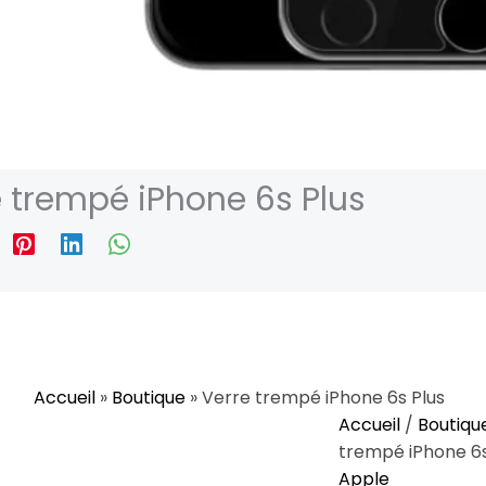
e trempé iPhone 6s Plus
Accueil
»
Boutique
»
Verre trempé iPhone 6s Plus
quantité
Accueil
/
Boutiqu
de
trempé iPhone 6s
Verre
Apple