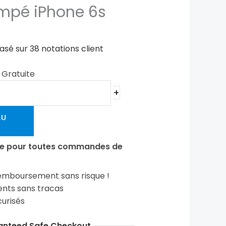
empé iPhone 6s
basé sur
38
notations client
n Gratuite
+
AU
ite pour toutes commandes de
emboursement sans risque !
ts sans tracas
urisés
anteed Safe Checkout