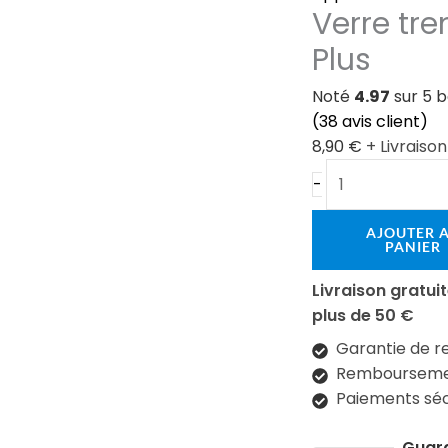
Verre tr
trempé
iPhone
Plus
6s
Plus
Noté
4.97
sur 5 
(
38
avis client)
8,90
€
+ Livraiso
-
AJOUTER 
PANIER
Livraison gratu
plus de 50 €
Garantie de r
Remboursemen
Paiements séc
Guar