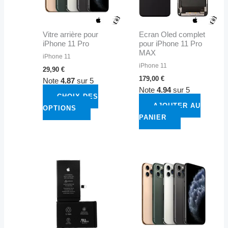
Les
options
peuvent
Vitre arrière pour
Ecran Oled complet
être
iPhone 11 Pro
pour iPhone 11 Pro
choisies
MAX
iPhone 11
sur
iPhone 11
29,90
€
la
179,00
€
Note
4.87
sur 5
page
Note
4.94
sur 5
du
CHOIX DES
AJOUTER AU
produit
OPTIONS
PANIER
Plage
Ce
Ce
de
produit
produit
prix :
a
a
24,90 €
à
plusieurs
plusieurs
49,00 €
variations.
variations.
Les
Les
options
options