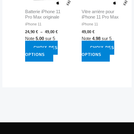
peuvent
peuvent
Batterie iPhone 11
Vitre arrière pour
être
être
Pro Max originale
iPhone 11 Pro Max
choisies
choisies
iPhone 11
iPhone 11
sur
sur
24,90
€
–
49,00
€
49,00
€
la
la
Note
5.00
sur 5
Note
4.98
sur 5
page
page
du
du
CHOIX DES
CHOIX DES
produit
produit
OPTIONS
OPTIONS