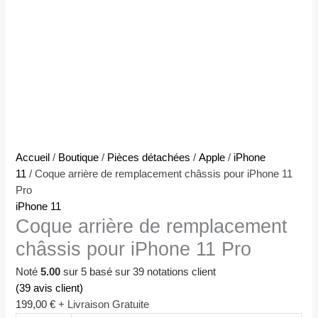
quantité
Accueil
/
Boutique
/
Pièces détachées
/
Apple
/
iPhone
de
11
/ Coque arrière de remplacement châssis pour iPhone 11
Coque
Pro
arrière
iPhone 11
Coque arrière de remplacement
de
remplacement
châssis pour iPhone 11 Pro
châssis
pour
Noté
5.00
sur 5 basé sur
39
notations client
iPhone
(
39
avis client)
11
199,00
€
+ Livraison Gratuite