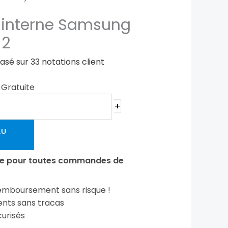
 interne Samsung
12
basé sur
33
notations client
n Gratuite
+
AU
ite pour toutes commandes de
emboursement sans risque !
ts sans tracas
urisés