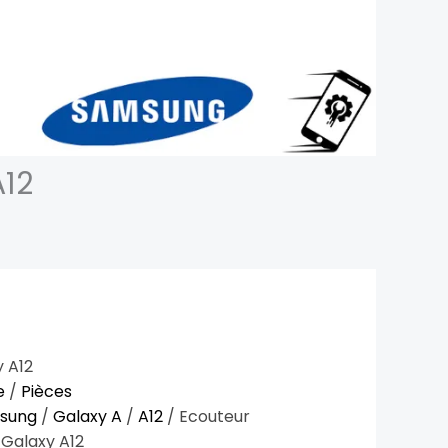
A12
 A12
e
/
Pièces
sung
/
Galaxy A
/
A12
/ Ecouteur
Galaxy A12