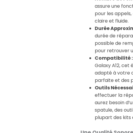
assure une foncti
pour les appels
claire et fluide.
Durée Approxim
durée de réparat
possible de rem
pour retrouver u
Compatibilité :
Galaxy A12, cet 
adapté à votre a
parfaite et des
Outils Nécessai
effectuer la rép
aurez besoin d’u
spatule, des out
plupart des kits
Une Qualité Sonore