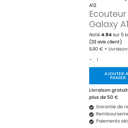
interne
A12
Ecouteur
Samsung
Galaxy
Galaxy A
A12
Noté
4.94
sur 5 
(
33
avis client)
9,90
€
+ Livraiso
-
AJOUTER 
PANIER
Livraison gratu
plus de 50 €
Garantie de r
Remboursemen
Paiements séc