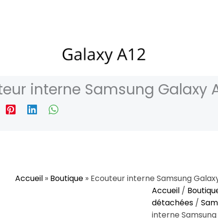
teur interne Samsung Galaxy 
Accueil
»
Boutique
»
Ecouteur interne Samsung Galaxy
quantité
Accueil
/
Boutiqu
de
détachées
/
Sam
Ecouteur
interne Samsung 