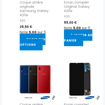
Coque arrière
Ecran complet
être
originale
Original Galaxy
choisies
Samsung Galaxy
A20e
sur
A20e
A20
la
A20
89,00
€
page
29,90
€
Note
5.00
sur 5
du
Note
5.00
sur 5
AJOUTER AU
produit
CHOIX DES
PANIER
OPTIONS
Ce
produit
a
plusieurs
variations.
Les
options
peuvent
Coque arrière
Ecran complet