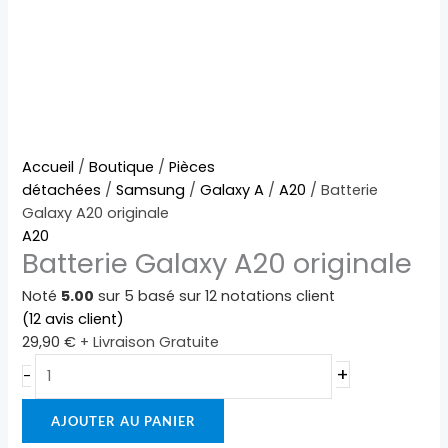
quantité
Accueil
/
Boutique
/
Pièces
de
détachées
/
Samsung
/
Galaxy A
/
A20
/ Batterie
Batterie
Galaxy A20 originale
Galaxy
A20
Batterie Galaxy A20 originale
A20
originale
Noté
5.00
sur 5 basé sur
12
notations client
(
12
avis client)
29,90
€
+ Livraison Gratuite
+
-
AJOUTER AU PANIER