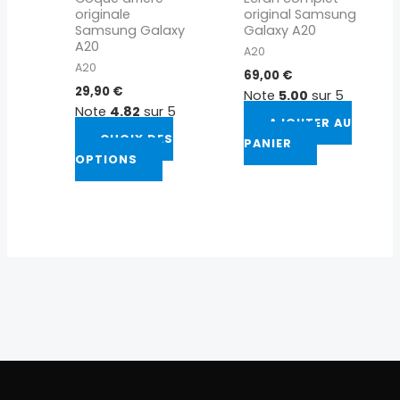
être
originale
original Samsung
choisies
Samsung Galaxy
Galaxy A20
sur
A20
A20
la
A20
69,00
€
page
29,90
€
Note
5.00
sur 5
du
Note
4.82
sur 5
AJOUTER AU
produit
CHOIX DES
PANIER
OPTIONS