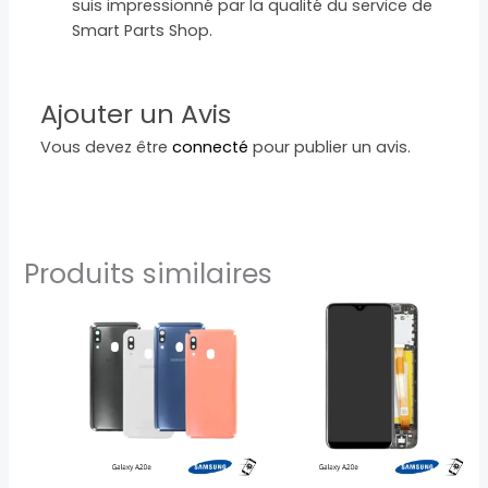
suis impressionné par la qualité du service de
Smart Parts Shop.
Ajouter un Avis
Vous devez être
connecté
pour publier un avis.
Produits similaires
Ce
produit
a
plusieurs
variations.
Les
options
peuvent