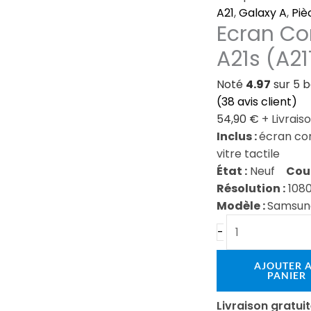
Complet
A21
,
Galaxy A
,
Piè
Ecran Co
Noir
Galaxy
A21s (A21
A21s
(A217F)
Noté
4.97
sur 5 
(
38
avis client)
54,90
€
+ Livrais
Inclus :
écran com
vitre tactile
État :
Neuf
Coul
Résolution :
1080
Modèle :
Samsung
-
AJOUTER 
PANIER
Livraison gratu