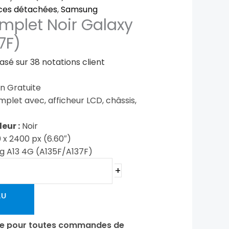
ces détachées
,
Samsung
mplet Noir Galaxy
7F)
basé sur
38
notations client
on Gratuite
plet avec, afficheur LCD, châssis,
eur :
Noir
 x 2400 px (6.60″)
 A13 4G (A135F/A137F)
+
AU
ite pour toutes commandes de