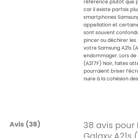
référence plutôt que 
car il existe parfois p
smartphones Samsung
appellation et certai
sont souvent confondue
pincer ou déchirer les
votre Samsung A21s (A21
endommager. Lors de l
(A217F) Noir, faites att
pourraient briser l’éc
nuire à la cohésion d
38 avis pour
Avis (38)
Galaxy A21s (