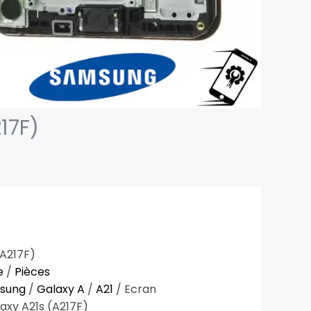
17F)
(A217F)
e
/
Pièces
sung
/
Galaxy A
/
A21
/ Ecran
axy A21s (A217F)