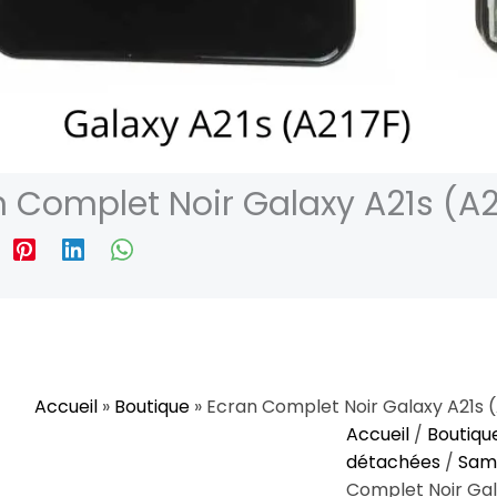
n Complet Noir Galaxy A21s (A2
Accueil
»
Boutique
»
Ecran Complet Noir Galaxy A21s 
quantité
Accueil
/
Boutiqu
de
détachées
/
Sam
Ecran
Complet Noir Gal