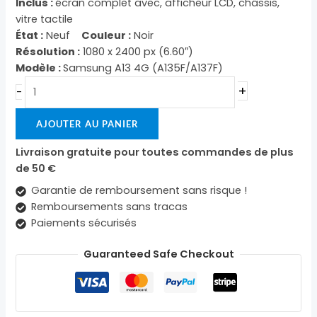
Inclus :
écran complet avec, afficheur LCD, châssis,
vitre tactile
État :
Neuf
Couleur :
Noir
Résolution :
1080 x 2400 px (6.60″)
Modèle :
Samsung A13 4G (A135F/A137F)
+
-
AJOUTER AU PANIER
Livraison gratuite pour toutes commandes de plus
de 50 €
Garantie de remboursement sans risque !
Remboursements sans tracas
Paiements sécurisés
Guaranteed Safe Checkout