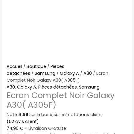
quantité
Accueil
/
Boutique
/
Pièces
de
détachées
/
Samsung
/
Galaxy A
/
A30
/ Ecran
Ecran
Complet Noir Galaxy A30( A305F)
Complet
A30
,
Galaxy A
,
Pièces détachées
,
Samsung
Ecran Complet Noir Galaxy
Noir
Galaxy
A30( A305F)
A30(
A305F)
Noté
4.96
sur 5 basé sur
52
notations client
(
52
avis client)
74,90
€
+ Livraison Gratuite