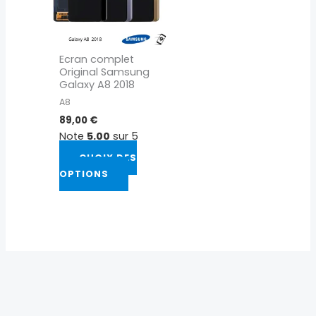
Les
options
peuvent
Ecran complet
être
Original Samsung
choisies
Galaxy A8 2018
sur
A8
la
89,00
€
page
Note
5.00
sur 5
du
CHOIX DES
produit
OPTIONS