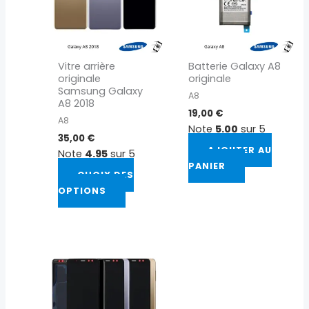
variations.
Les
options
peuvent
Vitre arrière
Batterie Galaxy A8
être
originale
originale
choisies
Samsung Galaxy
A8
sur
A8 2018
19,00
€
la
A8
Note
5.00
sur 5
page
35,00
€
du
AJOUTER AU
Note
4.95
sur 5
produit
PANIER
CHOIX DES
OPTIONS
Ce
produit
a
plusieurs
variations.