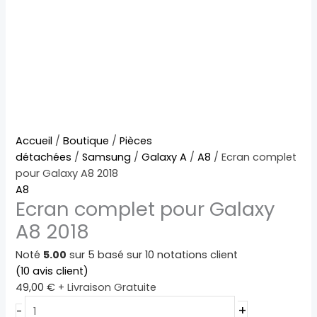
quantité
Accueil
/
Boutique
/
Pièces
de
détachées
/
Samsung
/
Galaxy A
/
A8
/ Ecran complet
Ecran
pour Galaxy A8 2018
complet
A8
Ecran complet pour Galaxy
pour
Galaxy
A8 2018
A8
2018
Noté
5.00
sur 5 basé sur
10
notations client
(
10
avis client)
49,00
€
+ Livraison Gratuite
+
-