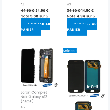
A3
A3
44,90
€
24,90
€
34,90
€
14,90
€
Note
5.00
sur 5
Note
4.94
sur 5
AJOUTER AU
AJOUTER AU
PANIER
PANIER
Le
Le
Soldes !
prix
prix
initial
actuel
était :
est :
44,90 €.
24,90 €.
Ecran Complet
Noir Galaxy A12
(A125F)
A12