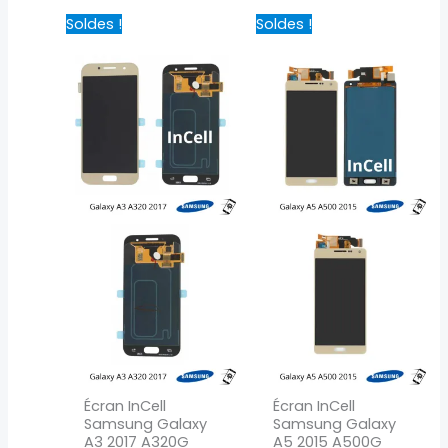
Le
Le
Le
Le
Soldes !
Soldes !
prix
prix
prix
prix
initial
actuel
initial
actuel
était :
est :
était :
est :
44,90 €.
24,90 €.
34,90 €.
14,90 €.
Écran InCell
Écran InCell
Samsung Galaxy
Samsung Galaxy
A3 2017 A320G
A5 2015 A500G