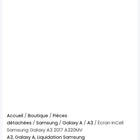
quantité
Le
Le
Accueil
/
Boutique
/
Pièces
de
prix
prix
détachées
/
Samsung
/
Galaxy A
/
A3
/ Écran InCell
Écran
initial
actuel
Samsung Galaxy A3 2017 A320MV
InCell
était :
est :
A3
,
Galaxy A
,
Liquidation Samsung