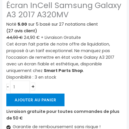
Écran InCell Samsung Galaxy
Samsung
44,90 €.
24,90 €.
Galaxy
A3 2017 A320MV
A3
2017
Noté
5.00
sur 5 basé sur
27
notations client
A320MV
(
27
avis client)
44,90
€
24,90
€
+ Livraison Gratuite
Cet écran fait partie de notre offre de liquidation,
proposé à un tarif exceptionnel. Ne manquez pas
l’occasion de remettre en état votre Galaxy A3 2017
avec un écran fiable et esthétique, disponible
uniquement chez
Smart Parts Shop
.
Disponibilité :
3 en stock
+
-
AJOUTER AU PANIER
Livraison gratuite pour toutes commandes de plus
de 50 €
Garantie de remboursement sans risque !