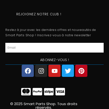
REJOIGNEZ NOTRE CLUB !
Restez à jour avec les dernières offres et nouveautés de
Smart Parts Shop ! Inscrivez-vous à notre newsletter
Email
ABONNEZ-VOUS !
F
I
Y
T
P
a
n
o
w
i
c
s
u
i
n
e
t
t
t
t
b
a
u
t
e
o
g
b
e
r
o
r
e
r
e
© 2025 Smart Parts Shop. Tous droits
réservés.