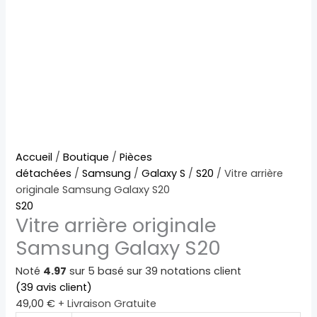
quantité
Accueil
/
Boutique
/
Pièces
de
détachées
/
Samsung
/
Galaxy S
/
S20
/ Vitre arrière
Vitre
originale Samsung Galaxy S20
arrière
S20
Vitre arrière originale
originale
Samsung
Samsung Galaxy S20
Galaxy
S20
Noté
4.97
sur 5 basé sur
39
notations client
(
39
avis client)
49,00
€
+ Livraison Gratuite