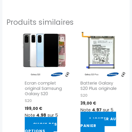
Produits similaires
Ce
produit
a
plusieurs
variations.
Les
options
peuvent
Ecran complet
Batterie Galaxy
être
original Samsung
S20 Plus originale
choisies
Galaxy S20
S20
sur
S20
39,00
€
la
199,00
€
Note
4.97
sur 5
page
Note
4.98
sur 5
du
AJOUTER AU
CHOIX DES
produit
PANIER
OPTIONS