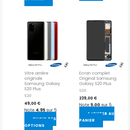
Ce
produit
a
plusieurs
variations.
Les
options
peuvent
Vitre arrière
Ecran complet
être
originale
Original Samsung
choisies
Samsung Galaxy
Galaxy S20 Plus
sur
S20 Plus
S20
la
S20
239,00
€
page
49,00
€
Note
5.00
sur 5
du
Note
4.95
sur 5
AJOUTER AU
produit
CHOIX DES
PANIER
OPTIONS