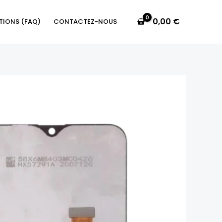
Galaxy
A10e
0,00
€
TIONS (FAQ)
CONTACTEZ-NOUS
Noir