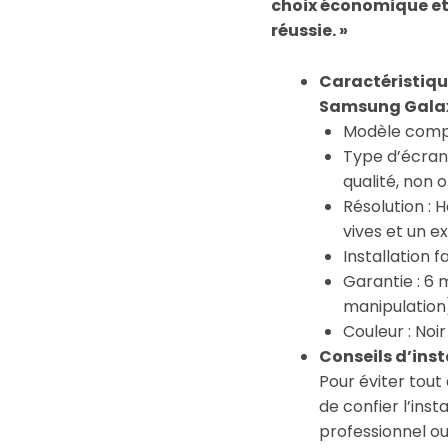
choix économique et
réussie. »
Caractéristique
Samsung Galaxy
Modèle comp
Type d’écran
qualité, non o
Résolution : 
vives et un e
Installation f
Garantie : 6 
manipulation
Couleur : Noir
Conseils d’insta
Pour éviter to
de confier l’inst
professionnel ou