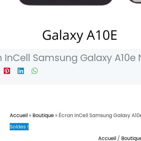
n InCell Samsung Galaxy A10e 
Accueil
»
Boutique
»
Écran InCell Samsung Galaxy A10e
Soldes !
quantité
Le
Le
Accueil
/
Boutiqu