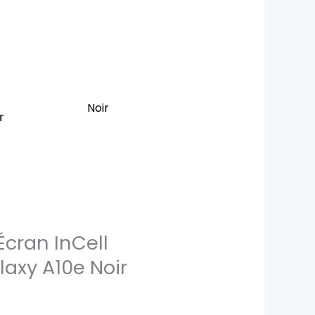
Noir
r
Écran InCell
axy A10e Noir