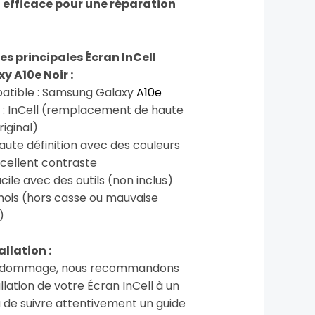
 efficace pour une réparation
s principales Écran InCell
 A10e Noir :
atible : Samsung Galaxy
A10e
 : InCell (remplacement de haute
riginal)
Haute définition avec des couleurs
xcellent contraste
acile avec des outils (non inclus)
mois (hors casse ou mauvaise
)
llation :
ut dommage, nous recommandons
allation de votre Écran InCell à un
 de suivre attentivement un guide