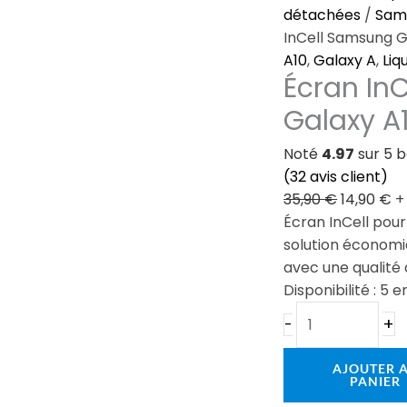
de
prix
pr
détachées
/
Sam
Écran
initial
ac
InCell Samsung G
InCell
était :
es
A10
,
Galaxy A
,
Liq
Écran In
Samsung
35,90 €.
14
Galaxy
Galaxy A
A10e
Noir
Noté
4.97
sur 5 
(
32
avis client)
35,90
€
14,90
€
+
Écran InCell pou
solution économi
avec une qualité d
Disponibilité :
5 e
+
-
AJOUTER 
PANIER