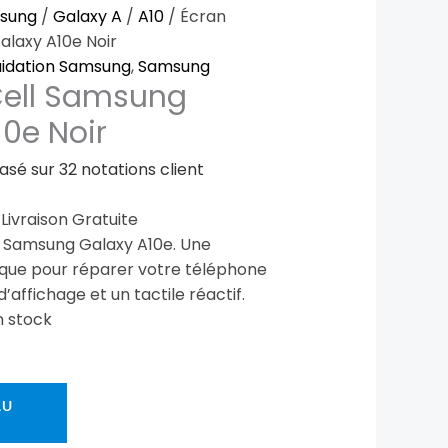
ix
sung
/
Galaxy A
/
A10
/ Écran
tuel
alaxy A10e Noir
t :
uidation Samsung
,
Samsung
Cell Samsung
,90 €.
10e Noir
basé sur
32
notations client
 Livraison Gratuite
r Samsung Galaxy A10e. Une
que pour réparer votre téléphone
’affichage et un tactile réactif.
n stock
AU