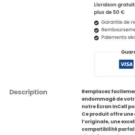
Livraison gratu
plus de 50 €
Garantie de r
Remboursemen
Paiements séc
Guar
Description
Remplacez facilemen
endommagé de vot
notre Écran InCell p
Ce produit offre une
l’originale, une excel
compatibilité parfai