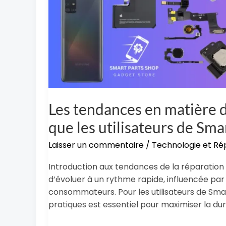
que
les
utilisateurs
de
Smart
Parts
Shop
doivent
Les tendances en matière d
savoir
que les utilisateurs de Sma
Laisser un commentaire
/
Technologie et Ré
Introduction aux tendances de la réparation 
d’évoluer à un rythme rapide, influencée par
consommateurs. Pour les utilisateurs de Sma
pratiques est essentiel pour maximiser la duré